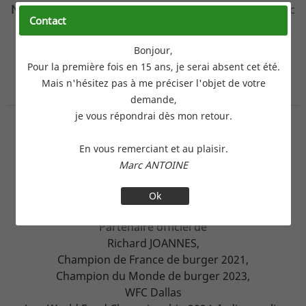
Nouveau rapport 2026
du standard D-U-N-S pour Marc
Contact
ANTOINE CONTRAST
Entreprise à forte maturité avec un risque très faible
.
Bonjour,
Numéro D-U-N-S et rapport disponibles sur demande
Pour la première fois en 15 ans, je serai absent cet été.
circonstanciée.
Mais n'hésitez pas à me préciser l'objet de votre
demande,
je vous répondrai dès mon retour.
En vous remerciant et au plaisir.
Marc ANTOINE
Ok
Partenaire officiel de
Richard JOANNES,
Champion de France de burger 2021,
Champion du Monde de burger 2023,
WFC Dallas